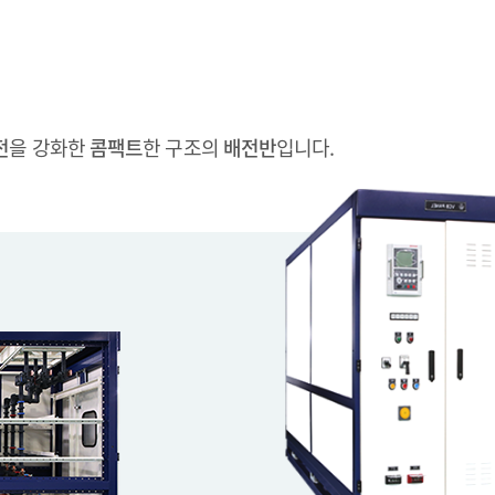
전
을 강화한
콤팩트
한 구조의
배전반
입니다.