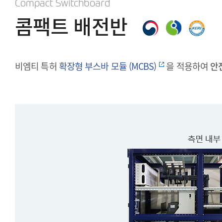
Compact Switchboard
콤팩트 배전반
비엠티 특허
확장형 부스바 모듈 (MCBS)
을 적용하여
안