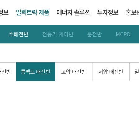
정보
일렉트릭 제품
에너지 솔루션
투자정보
홍보
&공지
CEO 인사말
수배전반
수배전반
인재상
솔루션 및 제품
행사정보
전동기 제어반
주요 재무정보
직무소개
전동기 제어반
지속가능경영
홍보영상
구축사례
비엠티 생활
분전반
주가정보
분전반
세일즈 네트워크
다운로드센터
정부지원사
MCPD
채
M
배전반
콤팩트 배전반
고압 배전반
저압 배전반
일