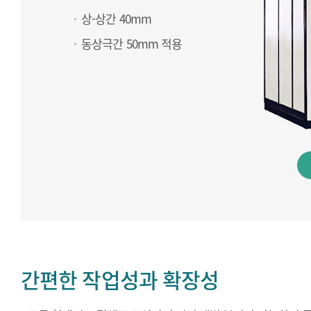
상-상간 40mm
동상극간 50mm 적용
간편한 작업성과 확장성