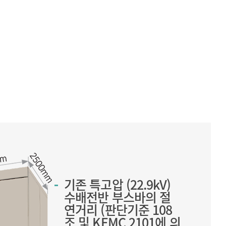
기존 특고압 (22.9kV)
수배전반 부스바의 절
연거리
(판단기준 108
조 및 KEMC 2101에 의