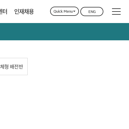
센터
인재채용
Quick Menu
ENG
업
용전형
CPD
수상내역
Contact Us
체형 배전반