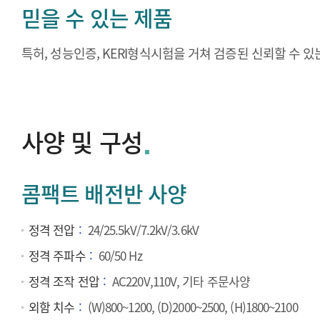
믿을 수 있는 제품
특허, 성능인증, KERI형식시험을 거쳐 검증된 신뢰할 수 있
사양 및 구성
콤팩트 배전반 사양
정격 전압
24/25.5kV/7.2kV/3.6kV
정격 주파수
60/50 Hz
정격 조작 전압
AC220V,110V, 기타 주문사양
외함 치수
(W)800~1200, (D)2000~2500, (H)1800~2100