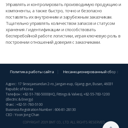
Управлять и контролировать производимую продукцию и
компоненты, а также быстро, точно и безопасно
поставлять их внутренним и зарубежным заказчикам.
Тщательно управлять количеством запасов и статусом
хранения / идентификации и способствовать
бесперебойной работе логистики, играя ключевую роль в
построении отношений доверия с заказчиками.
Политика работы сайта
Несанкционированный сбор элект
Адрес : 17 Sinsojaesandan 2-ro, Jangan-eup, Gijang-gun, Busan, 46031
Republic of Korea
Телефон :
+82-51-780-5000
(HQ, Fittings & Valves),
+82-55-783-1200
(Electric & Energy)
Факс : +82-51-780-5100
Business Registration Number : 606-81-28130
CEO : Yoon Jong Chan
COPYRIGHT 2019 BMT CO., LTD. ALL RIGHTS RESERVED.