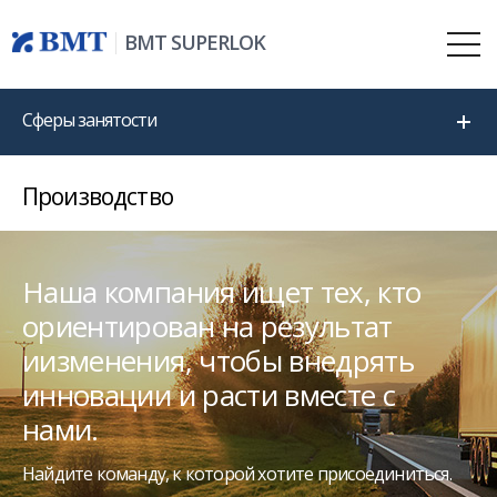
BMT SUPERLOK
Сферы занятости
Производство
Наша компания ищет тех, кто
ориентирован на результат
иизменения,
чтобы внедрять
инновации и расти вместе с
нами.
Найдите команду, к которой хотите присоединиться.