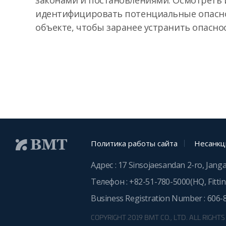
законами и постановлениями. Осмотреть 
идентифицировать потенциальные опасн
объекте, чтобы заранее устранить опасно
Политика работы сайта
Несанкц
Адрес : 17 Sinsojaesandan 2-ro, Jang
Телефон :
+82-51-780-5000
(HQ, Fitti
Business Registration Number : 606-
COPYRIGHT 2019 BMT CO., LTD. ALL RIGHT