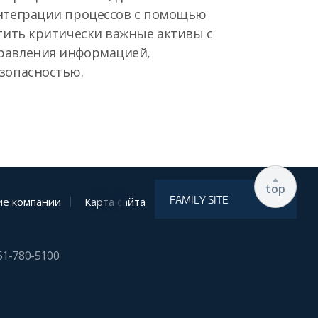
нтеграции процессов с помощью
тить критически важные активы с
равления информацией,
зопасностью.
top
FAMILY SITE
е компании
Карта сайта
51-780-5100