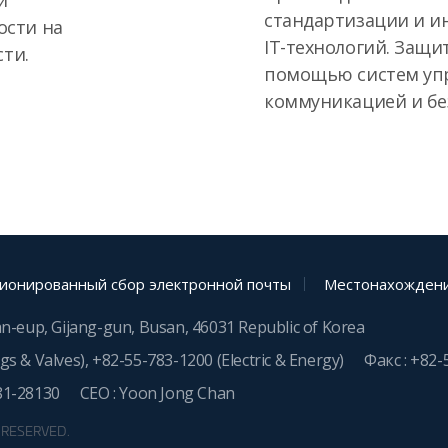
и
стандартизации и и
ости на
IT-технологий. Защи
сти.
помощью систем уп
коммуникацией и бе
ионированный сбор электронной почты
Местонахождени
an-eup, Gijang-gun, Busan, 46031 Republic of Korea
ngs & Valves),
+82-55-783-1200
(Electric & Energy)
Факс : +82-
81-28130
CEO : Yoon Jong Chan
S RESERVED.