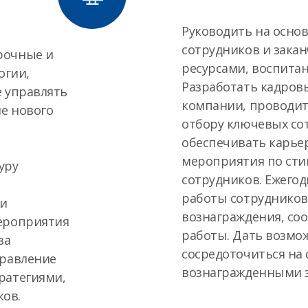
Руководить на основ
сотрудников и зака
рочные и
ресурсами, воспита
огии,
Разработать кадровы
е управлять
компании, проводит
ие нового
отбору ключевых со
обеспечивать карье
мероприятия по ст
уру
сотрудников. Ежего
работы сотрудников
ти
вознаграждения, со
мероприятия
работы. Дать возмо
за
сосредоточиться на 
правление
вознагражденными з
ратегиями,
ов.