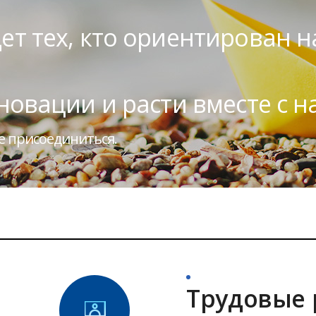
т тех, кто ориентирован н
овации и расти вместе с н
е присоединиться.
Трудовые 