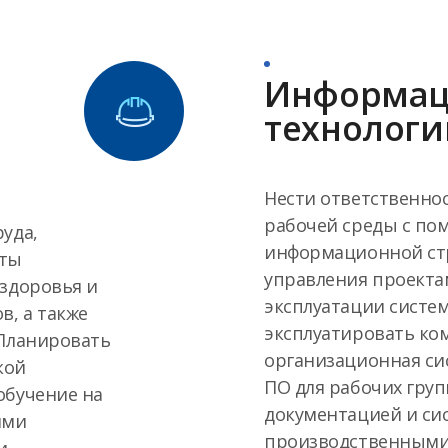
Информац
технологи
Нести ответственно
рабочей среды с п
уда,
информационной стр
иты
управления проектам
 здоровья и
эксплуатации систе
в, а также
эксплуатировать ко
 Планировать
организационная си
кой
ПО для рабочих гру
обучение на
документацией и си
ими
производственными 